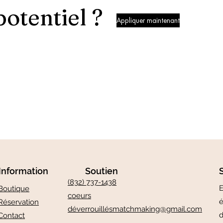
potentiel ?
Appliquer maintenant
Information
Soutien
(832) 737-1438
E
Boutique
coeurs
é
Réservation
déverrouillé
smatchmaking@gmail.com
d
Contact